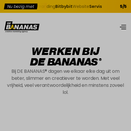
g
Rednax Group
Nu bezig met
Branding
Bitbybit
Website
Servisie
Campagnes
5/5
G
WERKEN BIJ
DE BANANAS
®
Bij DE BANANAS® dagen we elkaar elke dag uit om
beter, slimmer en creatiever te worden. Met veel
vrijheid, veel verantwoordelijkheid en minstens zoveel
lol.