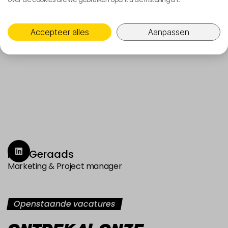
Accepteer alles
Aanpassen
Kim Geraads

Marketing & Project manager

Openstaande vacatures