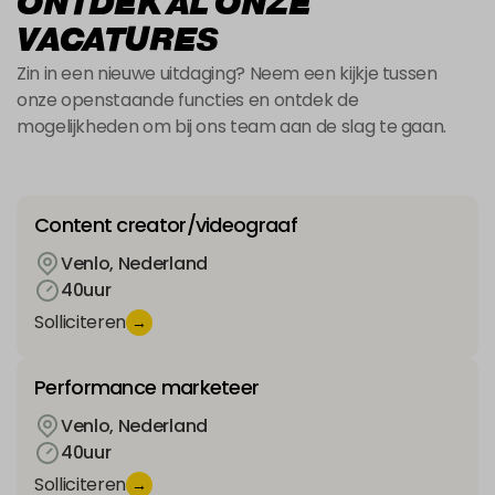
ONTDEK AL ONZE

VACATURES
Zin in een nieuwe uitdaging? Neem een kijkje tussen
onze openstaande functies en ontdek de
mogelijkheden om bij ons team aan de slag te gaan.
Content creator/videograaf
Venlo, Nederland
40
uur
Solliciteren
→
Performance marketeer
Venlo, Nederland
40
uur
Solliciteren
→