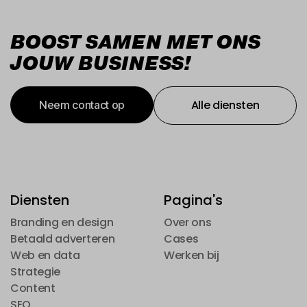
BOOST SAMEN MET ONS
JOUW BUSINESS!
Alle diensten
Neem contact op
Alle diensten
Neem contact op
Diensten
Pagina's
Branding en design
Over ons
Branding en design
Betaald adverteren
Over ons
Cases
Betaald adverteren
Web en data
Cases
Werken bij
Web en data
Strategie
Werken bij
Strategie
Content
Content
SEO