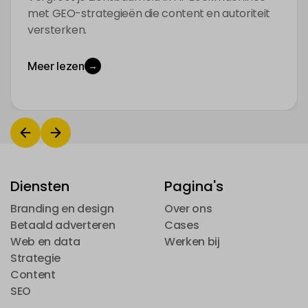
met GEO-strategieën die content en autoriteit
versterken.
Meer lezen
→
Diensten
Pagina's
Branding en design
Over ons
Branding en design
Betaald adverteren
Over ons
Cases
Betaald adverteren
Web en data
Cases
Werken bij
Web en data
Strategie
Werken bij
Strategie
Content
Content
SEO
SEO