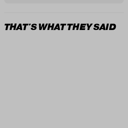
THAT'S WHAT THEY SAID
Wat een treffer!
Ik heb jaren gezocht naar 'hoe kan ik mijn
marketing goed vorm geven'. De identiteit
van mijn bedrijf versterken zonder zelf naast
mijn schoenen te gaan lopen en vervolgens
over een spreekwoordelijke bananenschil uit
te glijden. Eindelijk... Niek en Jules hebben mijn
vraag goed begrepen en we zijn samen op
klantreis gegaan. Ik ben niet meer bang voor
een uitglijder! Dankzij DE BANANAS®