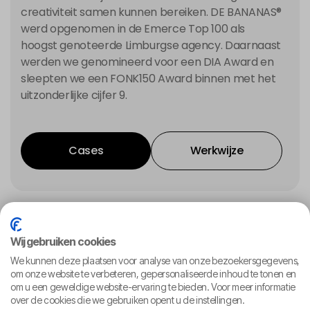
creativiteit samen kunnen bereiken. DE BANANAS®
werd opgenomen in de Emerce Top 100 als
hoogst genoteerde Limburgse agency. Daarnaast
werden we genomineerd voor een DIA Award en
sleepten we een FONK150 Award binnen met het
uitzonderlijke cijfer 9.
Cases
Werkwijze
Cases
Werkwijze
Onze grootste kracht
Wij gebruiken cookies
We kunnen deze plaatsen voor analyse van onze bezoekersgegevens,
om onze website te verbeteren, gepersonaliseerde inhoud te tonen en
Strategie die richting geeft
om u een geweldige website-ervaring te bieden. Voor meer informatie
over de cookies die we gebruiken opent u de instellingen.