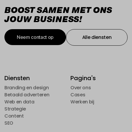
BOOST SAMEN MET ONS
JOUW BUSINESS!
Alle diensten
Neem contact op
Alle diensten
Neem contact op
Diensten
Pagina's
Branding en design
Over ons
Branding en design
Betaald adverteren
Over ons
Cases
Betaald adverteren
Web en data
Cases
Werken bij
Web en data
Strategie
Werken bij
Strategie
Content
Content
SEO
SEO