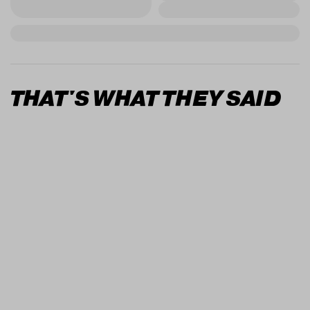
THAT'S WHAT THEY SAID
Wat een treffer!
Ik heb jaren gezocht naar 'hoe kan ik mijn
marketing goed vorm geven'. De identiteit
van mijn bedrijf versterken zonder zelf naast
mijn schoenen te gaan lopen en vervolgens
over een spreekwoordelijke bananenschil uit
te glijden. Eindelijk... Niek en Jules hebben mijn
vraag goed begrepen en we zijn samen op