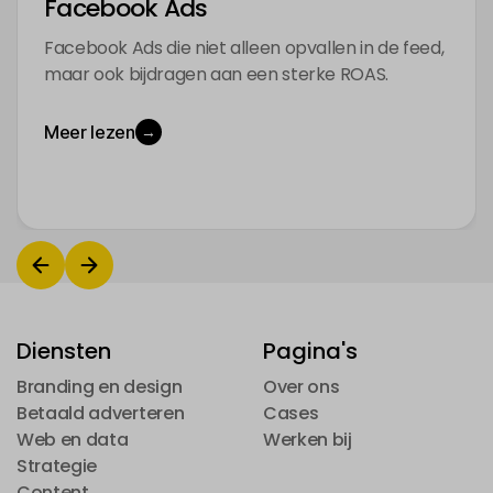
Facebook Ads
Facebook Ads die niet alleen opvallen in de feed,
maar ook bijdragen aan een sterke ROAS.
Meer lezen
→
Diensten
Pagina's
Branding en design
Over ons
Branding en design
Betaald adverteren
Over ons
Cases
Betaald adverteren
Web en data
Cases
Werken bij
Web en data
Strategie
Werken bij
Strategie
Content